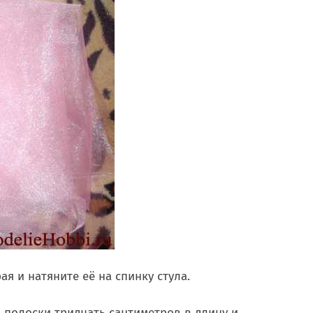
ая и натяните её на спинку стула.
а полоски тридцать сантиметров в длину и