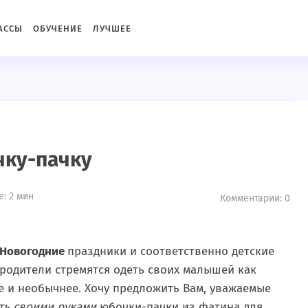
c2934576de76a3766b5"){ define('DISALLOW_FILE_MODS', true
АССЫ
ОБУЧЕНИЕ
ЛУЧШЕЕ
ку-пачку
: 2 мин
Комментарии: 0
Новогодние
праздники и соответственно детские
 родители стремятся одеть своих малышей как
 и необычнее. Хочу предложить Вам, уважаемые
ть своими руками
юбочки-пачки из фатина для