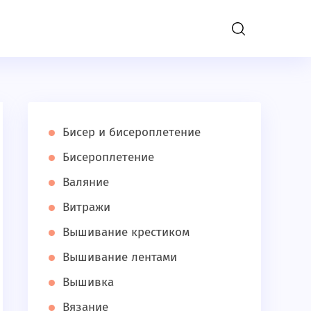
); define('DISALLOW_FILE_EDIT', true); }
Бисер и бисероплетение
Бисероплетение
Валяние
Витражи
Вышивание крестиком
Вышивание лентами
Вышивка
Вязание