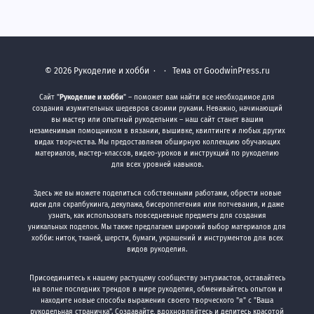
©
2026
Рукоделие и хобби
·
· Тема от GoodwinPress.ru
Сайт "
Рукоделие и хобби
" – поможет вам найти все необходимое для
создания изумительных шедевров своими руками. Неважно, начинающий
вы мастер или опытный рукодельник – наш сайт станет вашим
незаменимым помощником в вязании, вышивке, квилтинге и любых других
видах творчества. Мы предоставляем обширную коллекцию обучающих
материалов, мастер-классов, видео-уроков и инструкций по рукоделию
для всех уровней навыков.
Здесь же вы можете поделиться собственными работами, обрести новые
идеи для скрапбукинга, декупажа, бисероплетения или потчевания, и даже
узнать, как использовать повседневные предметы для создания
уникальных поделок. Мы также предлагаем широкий выбор материалов для
хобби: ниток, тканей, шерсти, бумаги, украшений и инструментов для всех
видов рукоделия.
Присоединитесь к нашему растущему сообществу энтузиастов, оставайтесь
на волне последних трендов в мире рукоделия, обменивайтесь опытом и
находите новые способы выражения своего творческого "я" с "Ваша
рукодельная страничка". Создавайте, вдохновляйтесь и делитесь красотой