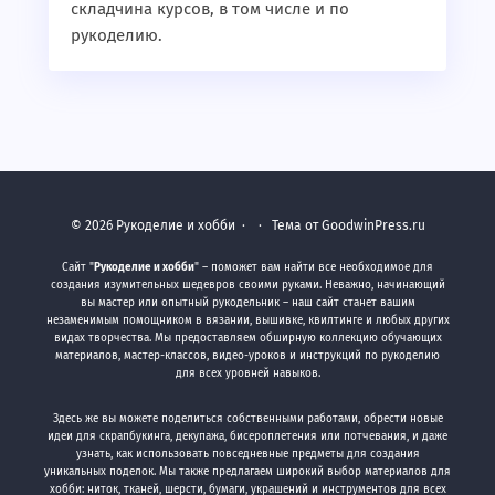
складчина курсов, в том числе и по
рукоделию.
©
2026
Рукоделие и хобби
·
· Тема от GoodwinPress.ru
Сайт "
Рукоделие и хобби
" – поможет вам найти все необходимое для
создания изумительных шедевров своими руками. Неважно, начинающий
вы мастер или опытный рукодельник – наш сайт станет вашим
незаменимым помощником в вязании, вышивке, квилтинге и любых других
видах творчества. Мы предоставляем обширную коллекцию обучающих
материалов, мастер-классов, видео-уроков и инструкций по рукоделию
для всех уровней навыков.
Здесь же вы можете поделиться собственными работами, обрести новые
идеи для скрапбукинга, декупажа, бисероплетения или потчевания, и даже
узнать, как использовать повседневные предметы для создания
уникальных поделок. Мы также предлагаем широкий выбор материалов для
хобби: ниток, тканей, шерсти, бумаги, украшений и инструментов для всех