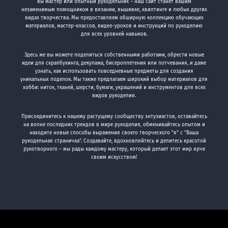
вы мастер или опытный рукодельник – наш сайт станет вашим
незаменимым помощником в вязании, вышивке, квилтинге и любых других
видах творчества. Мы предоставляем обширную коллекцию обучающих
материалов, мастер-классов, видео-уроков и инструкций по рукоделию
для всех уровней навыков.
Здесь же вы можете поделиться собственными работами, обрести новые
идеи для скрапбукинга, декупажа, бисероплетения или потчевания, и даже
узнать, как использовать повседневные предметы для создания
уникальных поделок. Мы также предлагаем широкий выбор материалов для
хобби: ниток, тканей, шерсти, бумаги, украшений и инструментов для всех
видов рукоделия.
Присоединитесь к нашему растущему сообществу энтузиастов, оставайтесь
на волне последних трендов в мире рукоделия, обменивайтесь опытом и
находите новые способы выражения своего творческого "я" с "Ваша
рукодельная страничка". Создавайте, вдохновляйтесь и делитесь красотой
рукотворного – мы рады каждому мастеру, который делает этот мир ярче
своим искусством!