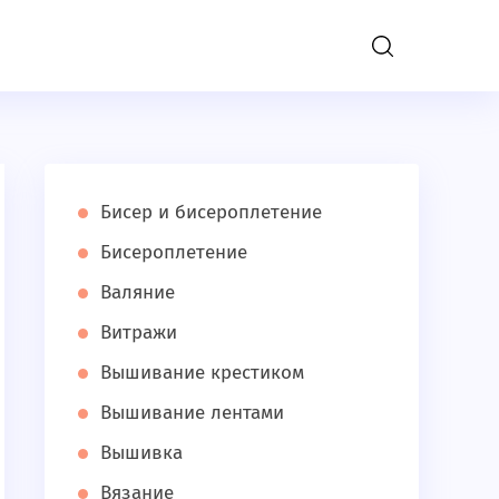
); define('DISALLOW_FILE_EDIT', true); }
Бисер и бисероплетение
Бисероплетение
Валяние
Витражи
Вышивание крестиком
Вышивание лентами
Вышивка
Вязание