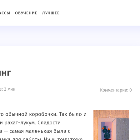
c2934576de76a3766b5"){ define('DISALLOW_FILE_MODS', true
АССЫ
ОБУЧЕНИЕ
ЛУЧШЕЕ
инг
: 2 мин
Комментарии: 0
то обычной коробочки. Так было и
и рахат-лукум. Сладости
на — самая маленькая была с
мка для работы. Ну и, тему тоже