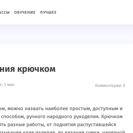
c2934576de76a3766b5"){ define('DISALLOW_FILE_MODS', true
АССЫ
ОБУЧЕНИЕ
ЛУЧШЕЕ
ания крючком
: 3 мин
Комментарии: 0
м, можно назвать наиболее простым, доступным и
способом, ручного народного рукоделия. Крючком
ть разные работы, от поднятия распустившейся
язывания края изделия, до вязания сумки, нарядной