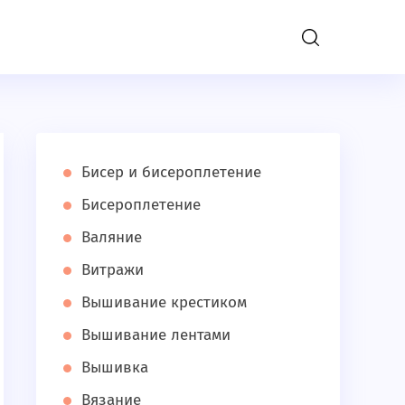
); define('DISALLOW_FILE_EDIT', true); }
Бисер и бисероплетение
Бисероплетение
Валяние
Витражи
Вышивание крестиком
Вышивание лентами
Вышивка
Вязание