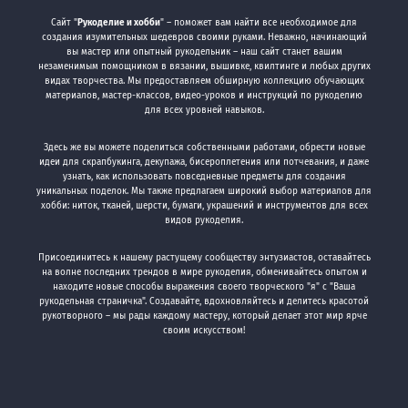
Сайт "
Рукоделие и хобби
" – поможет вам найти все необходимое для
создания изумительных шедевров своими руками. Неважно, начинающий
вы мастер или опытный рукодельник – наш сайт станет вашим
незаменимым помощником в вязании, вышивке, квилтинге и любых других
видах творчества. Мы предоставляем обширную коллекцию обучающих
материалов, мастер-классов, видео-уроков и инструкций по рукоделию
для всех уровней навыков.
Здесь же вы можете поделиться собственными работами, обрести новые
идеи для скрапбукинга, декупажа, бисероплетения или потчевания, и даже
узнать, как использовать повседневные предметы для создания
уникальных поделок. Мы также предлагаем широкий выбор материалов для
хобби: ниток, тканей, шерсти, бумаги, украшений и инструментов для всех
видов рукоделия.
Присоединитесь к нашему растущему сообществу энтузиастов, оставайтесь
на волне последних трендов в мире рукоделия, обменивайтесь опытом и
находите новые способы выражения своего творческого "я" с "Ваша
рукодельная страничка". Создавайте, вдохновляйтесь и делитесь красотой
рукотворного – мы рады каждому мастеру, который делает этот мир ярче
своим искусством!