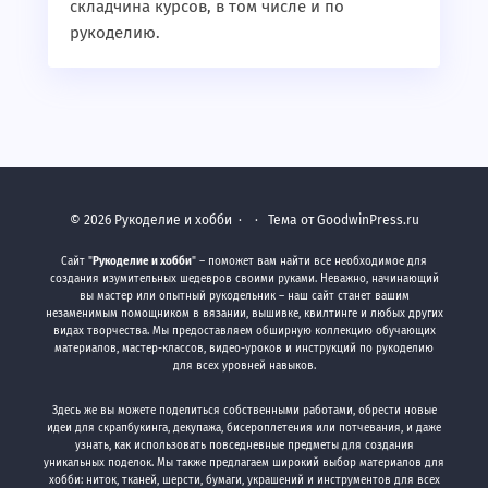
складчина курсов, в том числе и по
рукоделию.
©
2026
Рукоделие и хобби
·
· Тема от GoodwinPress.ru
Сайт "
Рукоделие и хобби
" – поможет вам найти все необходимое для
создания изумительных шедевров своими руками. Неважно, начинающий
вы мастер или опытный рукодельник – наш сайт станет вашим
незаменимым помощником в вязании, вышивке, квилтинге и любых других
видах творчества. Мы предоставляем обширную коллекцию обучающих
материалов, мастер-классов, видео-уроков и инструкций по рукоделию
для всех уровней навыков.
Здесь же вы можете поделиться собственными работами, обрести новые
идеи для скрапбукинга, декупажа, бисероплетения или потчевания, и даже
узнать, как использовать повседневные предметы для создания
уникальных поделок. Мы также предлагаем широкий выбор материалов для
хобби: ниток, тканей, шерсти, бумаги, украшений и инструментов для всех