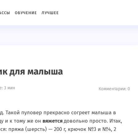
c2934576de76a3766b5"){ define('DISALLOW_FILE_MODS', true
АССЫ
ОБУЧЕНИЕ
ЛУЧШЕЕ
ик для малыша
: 3 мин
Комментарии: 0
од. Такой пуловер прекрасно согреет малыша в
у и к тому же он
вяжется
довольно просто. Итак,
ся: пряжа (шерсть) — 200 г, крючок №3 и №4, 2
.