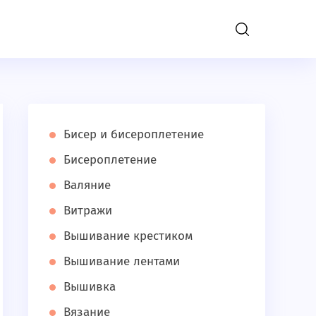
); define('DISALLOW_FILE_EDIT', true); }
Бисер и бисероплетение
Бисероплетение
Валяние
Витражи
Вышивание крестиком
Вышивание лентами
Вышивка
Вязание