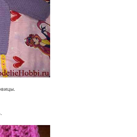
овицы.
.