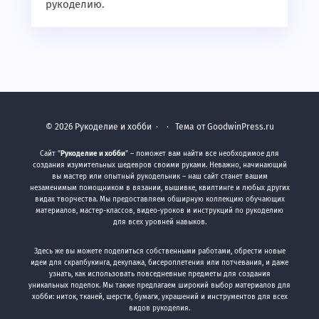
рукоделию.
©
2026
Рукоделие и хобби
·
· Тема от GoodwinPress.ru
Сайт "
Рукоделие и хобби
" – поможет вам найти все необходимое для
создания изумительных шедевров своими руками. Неважно, начинающий
вы мастер или опытный рукодельник – наш сайт станет вашим
незаменимым помощником в вязании, вышивке, квилтинге и любых других
видах творчества. Мы предоставляем обширную коллекцию обучающих
материалов, мастер-классов, видео-уроков и инструкций по рукоделию
для всех уровней навыков.
Здесь же вы можете поделиться собственными работами, обрести новые
идеи для скрапбукинга, декупажа, бисероплетения или потчевания, и даже
узнать, как использовать повседневные предметы для создания
уникальных поделок. Мы также предлагаем широкий выбор материалов для
хобби: ниток, тканей, шерсти, бумаги, украшений и инструментов для всех
видов рукоделия.