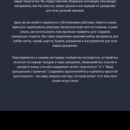
видах творчества. Мы предоставляем обширную коллекцию обучающих
материалов, мастер-классов, видео-уроков и инструкций по рукоделию
для всех уровней навыков.
Здесь же вы можете поделиться собственными работами, обрести новые
идеи для скрапбукинга, декупажа, бисероплетения или потчевания, и даже
узнать, как использовать повседневные предметы для создания
уникальных поделок. Мы также предлагаем широкий выбор материалов для
хобби: ниток, тканей, шерсти, бумаги, украшений и инструментов для всех
видов рукоделия.
Присоединитесь к нашему растущему сообществу энтузиастов, оставайтесь
на волне последних трендов в мире рукоделия, обменивайтесь опытом и
находите новые способы выражения своего творческого "я" с "Ваша
рукодельная страничка". Создавайте, вдохновляйтесь и делитесь красотой
рукотворного – мы рады каждому мастеру, который делает этот мир ярче
своим искусством!